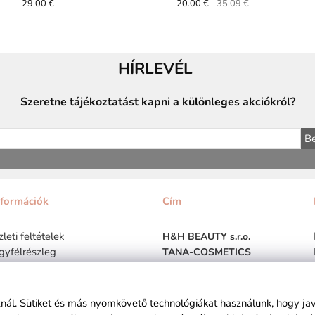
29.00 €
20.00 €
35.09 €
HÍRLEVÉL
Szeretne tájékoztatást kapni a különleges akciókról?
Be
nformációk
Cím
leti feltételek
H&H BEAUTY s.r.o.
gyfélrészleg
TANA-COSMETICS
Podzáhradná 100,
BRATISLAVA
SZLOVÁKIA
sznál. Sütiket és más nyomkövető technológiákat használunk, hogy ja