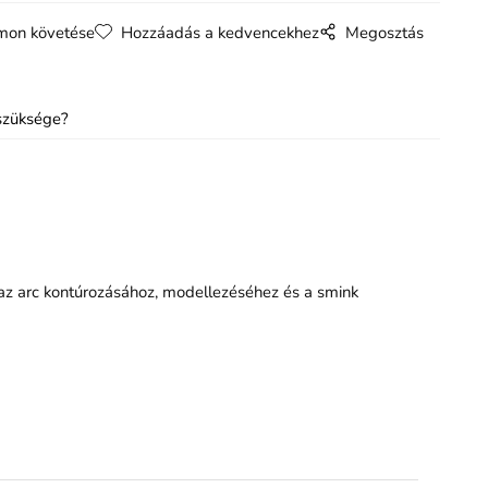
mon követése
Hozzáadás a kedvencekhez
Megosztás
szüksége?
 az arc kontúrozásához, modellezéséhez és a smink