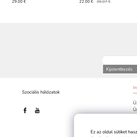
- csillámporos púder
29.00 €
22.00 €
36.07 €
Kijelentkezés
I
Szociális hálózatok
Üz
Ü
Ez az oldal sütiket ha