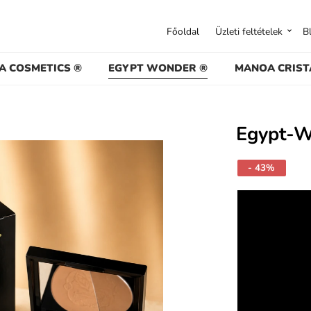
Főoldal
Üzleti feltételek
B
A COSMETICS ®
EGYPT WONDER ®
MANOA CRIST
Egypt-W
- 43%