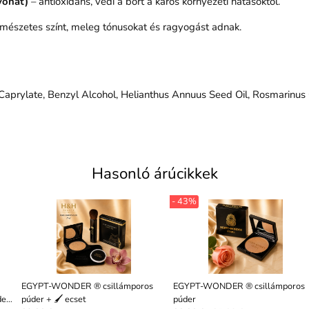
vonat)
– antioxidáns, védi a bőrt a káros környezeti hatásoktól.
mészetes színt, meleg tónusokat és ragyogást adnak.
Caprylate, Benzyl Alcohol, Helianthus Annuus Seed Oil, Rosmarinus O
Hasonló árúcikkek
- 43%
EGYPT-WONDER ® csillámporos
EGYPT-WONDER ® csillámporos
eti"
púder + 🖌️ ecset
púder