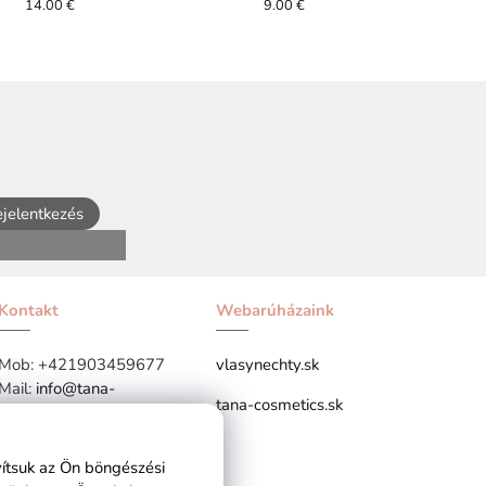
egyiptomi agyagedényekhez
14.00 €
9.00 €
jelentkezés
Kontakt
Webarúházaink
Mob:
+421903459677
vlasynechty.sk
Mail:
info@tana-
tana-cosmetics.sk
cosmetics.hu
vítsuk az Ön böngészési