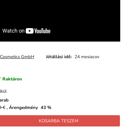
Cosmetics GmbH
Jótállási idő:
24 mesiacov
Raktáron
lkül
arab
9
€
Árengedmény
43
%