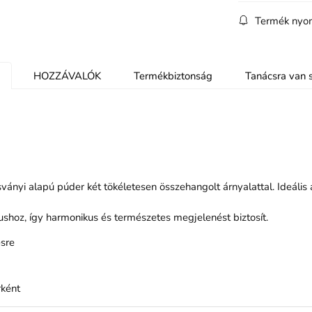
Termék nyo
HOZZÁVALÓK
Termékbiztonság
Tanácsra van 
ányi alapú púder két tökéletesen összehangolt árnyalattal. Ideális
ushoz, így harmonikus és természetes megjelenést biztosít.
sre
rként