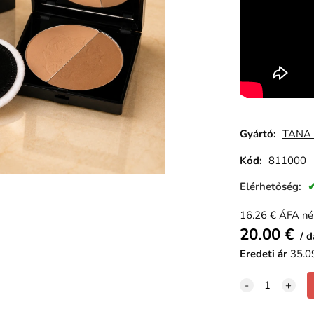
Gyártó:
TANA 
Kód:
811000
Elérhetőség:
16.26
€
ÁFA né
20.00
€
d
Eredeti ár
35.0