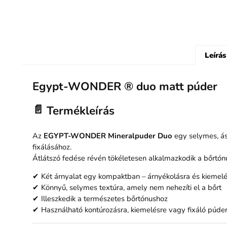
Leírás
Egypt-WONDER ® duo matt púder
📄
Termékleírás
Az
EGYPT-WONDER Mineralpuder Duo
egy selymes, ásv
fixálásához.
Átlátszó fedése révén tökéletesen alkalmazkodik a bőrtón
✔ Két árnyalat egy kompaktban – árnyékolásra és kiemelé
✔ Könnyű, selymes textúra, amely nem nehezíti el a bőrt
✔ Illeszkedik a természetes bőrtónushoz
✔ Használható kontúrozásra, kiemelésre vagy fixáló púde