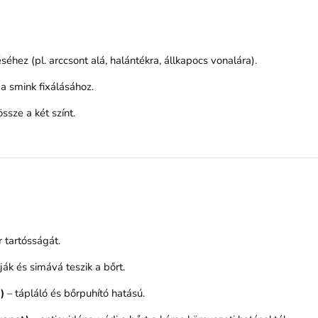
éhez (pl. arccsont alá, halántékra, állkapocs vonalára).
a smink fixálásához.
sze a két színt.
r tartósságát.
ják és simává teszik a bőrt.
)
– tápláló és bőrpuhító hatású.