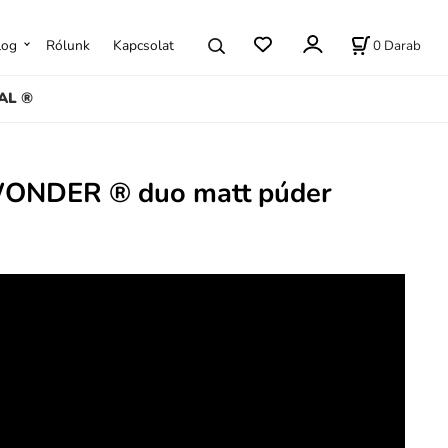
0
Darab
log
Rólunk
Kapcsolat
AL ®
ONDER ® duo matt púder