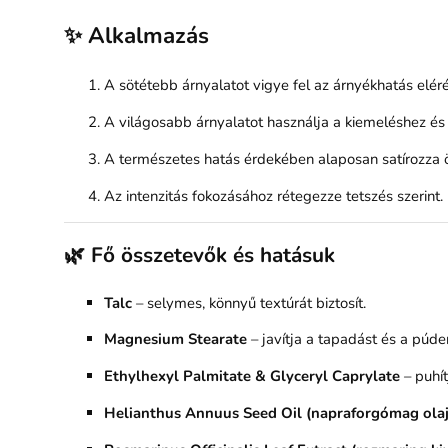
✨ Alkalmazás
A sötétebb árnyalatot vigye fel az árnyékhatás elérés
A világosabb árnyalatot használja a kiemeléshez és 
A természetes hatás érdekében alaposan satírozza ös
Az intenzitás fokozásához rétegezze tetszés szerint.
🌿 Fő összetevők és hatásuk
Talc
– selymes, könnyű textúrát biztosít.
Magnesium Stearate
– javítja a tapadást és a púde
Ethylhexyl Palmitate & Glyceryl Caprylate
– puhít
Helianthus Annuus Seed Oil (napraforgómag olaj