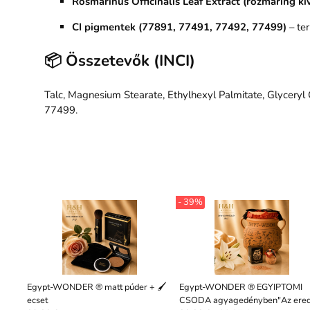
Rosmarinus Officinalis Leaf Extract (rozmaring ki
CI pigmentek (77891, 77491, 77492, 77499)
– ter
📦 Összetevők (INCI)
Talc, Magnesium Stearate, Ethylhexyl Palmitate, Glyceryl 
77499.
- 39%
Egypt-WONDER ® matt púder + 🖌️
Egypt-WONDER ® EGYIPTOMI
ecset
CSODA agyagedényben"Az ered