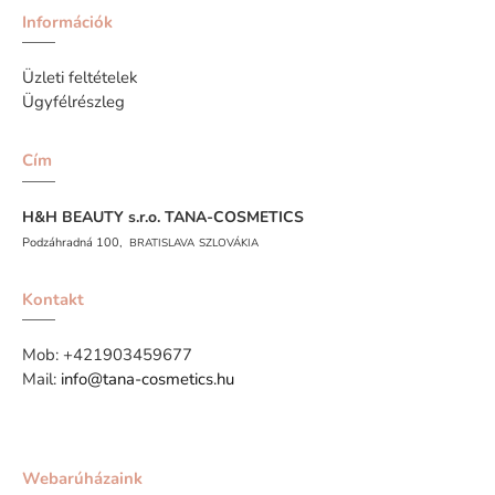
Információk
Üzleti feltételek
Ügyfélrészleg
Cím
H&H BEAUTY s.r.o.
TANA-COSMETICS
Podzáhradná 100,
BRATISLAVA
SZLOVÁKIA
Kontakt
Mob:
+421903459677
Mail:
info@tana-cosmetics.hu
Webarúházaink