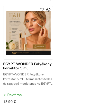
EGYPT WONDER Folyékony
korrektor 5 ml
EGYPT-WONDER Folyékony
korrektor 5 ml – természetes fedés
és ragyogó megjelenés Az EGYPT-
WONDER Folyékony korrektor (5
ml) eltünteti a sötét karikákat a
Raktáron
13.90 €