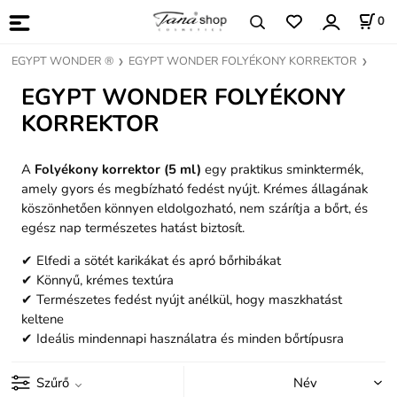
0
EGYPT WONDER ®
EGYPT WONDER FOLYÉKONY KORREKTOR
EGYPT WONDER FOLYÉKONY
KORREKTOR
A
Folyékony korrektor (5 ml)
egy praktikus sminktermék,
amely gyors és megbízható fedést nyújt. Krémes állagának
köszönhetően könnyen eldolgozható, nem szárítja a bőrt, és
egész nap természetes hatást biztosít.
✔ Elfedi a sötét karikákat és apró bőrhibákat
✔ Könnyű, krémes textúra
✔ Természetes fedést nyújt anélkül, hogy maszkhatást
keltene
✔ Ideális mindennapi használatra és minden bőrtípusra
Szűrő