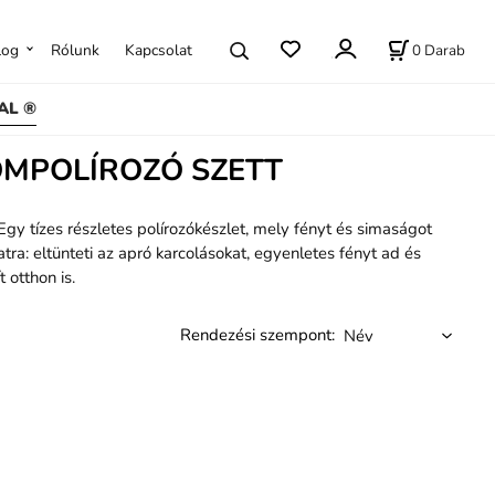
0
Darab
log
Rólunk
Kapcsolat
AL ®
ÖMPOLÍROZÓ SZETT
Egy tízes részletes polírozókészlet, mely fényt és simaságot
a: eltünteti az apró karcolásokat, egyenletes fényt ad és
 otthon is.
Rendezési szempont: