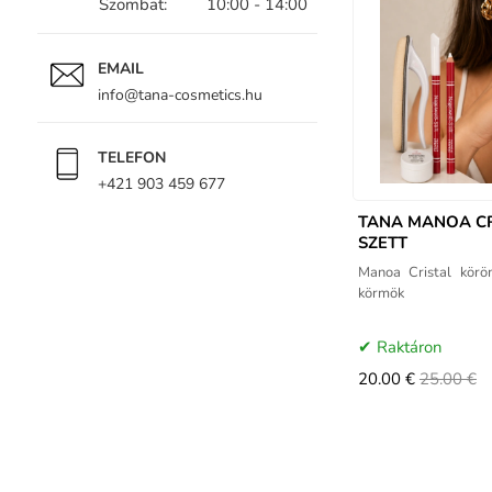
Szombat: 10:00 - 14:00
EMAIL
info@tana-cosmetics.hu
TELEFON
+421 903 459 677
TANA MANOA C
SZETT
Manoa Cristal körö
körmök
Raktáron
20.00 €
25.00 €