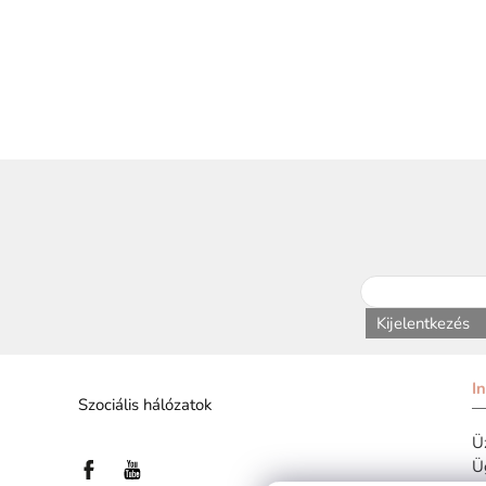
Kijelentkezés
I
Szociális hálózatok
Üz
Ü