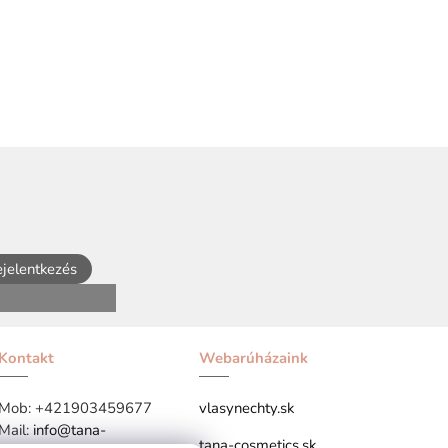
jelentkezés
Kontakt
Webarúházaink
Mob:
+421903459677
vlasynechty.sk
Mail:
info@tana-
tana-cosmetics.sk