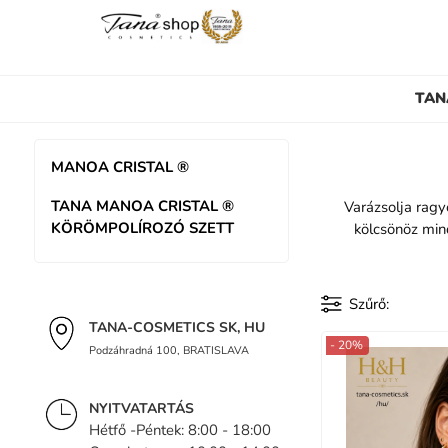
TAN
MANOA CRISTAL ®
TANA MANOA CRISTAL ®
Varázsolja rag
KÖRÖMPOLÍROZÓ SZETT
kölcsönöz mind
Szűrő
TANA-COSMETICS SK, HU
- 20%
Podzáhradná 100, BRATISLAVA
NYITVATARTÁS
Hétfő -Péntek: 8:00 - 18:00