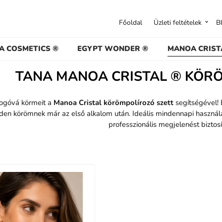
Főoldal
Üzleti feltételek
B
A COSMETICS ®
EGYPT WONDER ®
MANOA CRIST
TANA MANOA CRISTAL ® KÖR
yogóvá körmeit a
Manoa Cristal körömpolírozó szett
segítségével! 
en körömnek már az első alkalom után. Ideális mindennapi használatr
professzionális megjelenést biztosít