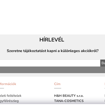
HÍRLEVÉL
Szeretne tájékoztatást kapni a különleges akciókról?
Be
nformációk
Cím
leti feltételek
H&H BEAUTY s.r.o.
gyfélrészleg
TANA-COSMETICS