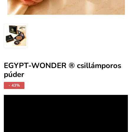
EGYPT-WONDER ® csillámporos
púder
- 43%