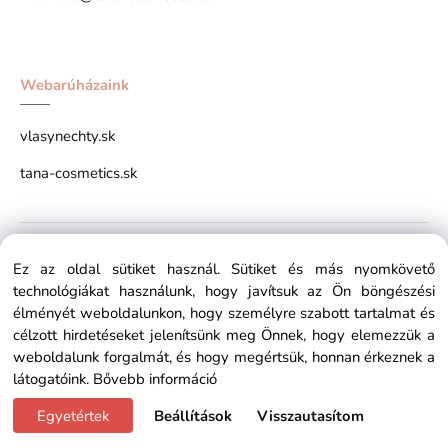
Webarúházaink
vlasynechty.sk
tana-cosmetics.sk
Copyright © 2026 tana-cosmetics.hu All rights reserved x
Ez az oldal sütiket használ. Sütiket és más nyomkövető
technológiákat használunk, hogy javítsuk az Ön böngészési
élményét weboldalunkon, hogy személyre szabott tartalmat és
célzott hirdetéseket jelenítsünk meg Önnek, hogy elemezzük a
weboldalunk forgalmát, és hogy megértsük, honnan érkeznek a
látogatóink.
Bővebb információ
Egyetértek
Beállítások
Visszautasítom
Vytvorené systémom ClickEshop.sk