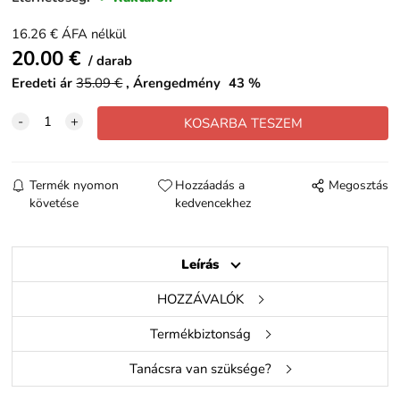
16.26
€
ÁFA nélkül
20.00
€
darab
Eredeti ár
35.09
€
Árengedmény
43
%
Termék nyomon
Hozzáadás a
Megosztás
követése
kedvencekhez
Leírás
HOZZÁVALÓK
Termékbiztonság
Tanácsra van szüksége?