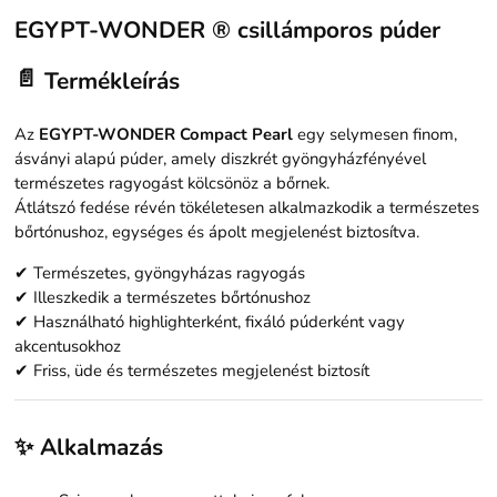
EGYPT-WONDER ® csillámporos púder
📄
Termékleírás
Az
EGYPT-WONDER Compact Pearl
egy selymesen finom,
ásványi alapú púder, amely diszkrét gyöngyházfényével
természetes ragyogást kölcsönöz a bőrnek.
Átlátszó fedése révén tökéletesen alkalmazkodik a természetes
bőrtónushoz, egységes és ápolt megjelenést biztosítva.
✔ Természetes, gyöngyházas ragyogás
✔ Illeszkedik a természetes bőrtónushoz
✔ Használható highlighterként, fixáló púderként vagy
akcentusokhoz
✔ Friss, üde és természetes megjelenést biztosít
✨ Alkalmazás