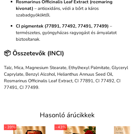
Rosmarinus Officinalis Leaf Extract (rozmaring
kivonat)
– antioxidáns, védi a bőrt a káros
szabadgyököktől.
CI pigmentek (77891, 77492, 77491, 77499)
–
természetes, gyöngyházas ragyogást és árnyalatot
biztosítanak.
📦 Összetevők (INCI)
Talc, Mica, Magnesium Stearate, Ethylhexyl Palmitate, Glyceryl
Caprylate, Benzyl Alcohol, Helianthus Annuus Seed Oil,
Rosmarinus Officinalis Leaf Extract, CI 77891, CI 77492, CI
77491, CI 77499.
Hasonló árúcikkek
- 39%
- 43%