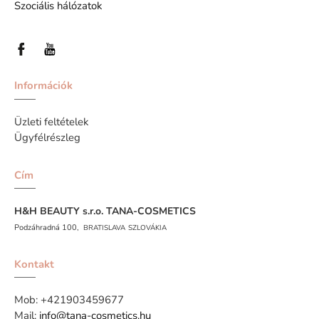
Szociális hálózatok
Információk
Üzleti feltételek
Ügyfélrészleg
Cím
H&H BEAUTY s.r.o.
TANA-COSMETICS
Podzáhradná 100,
BRATISLAVA
SZLOVÁKIA
Kontakt
Mob:
+421903459677
Mail:
info@tana-cosmetics.hu