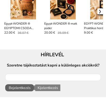
Egypt-WONDER ®
Egypt-WONDER ® matt
EGYPT-WONDE
EGYIPTOMI CSODA
púder
Praktikus hordo
agyagedényben"Az
szűrővel az egy
22.00 €
36.07 €
20.00 €
35.09 €
9.00 €
eredeti" - csillámporos
agyagedényekh
púder
HÍRLEVÉL
Szeretne tájékoztatást kapni a különleges akciókról?
Bejelentkezés
Kijelentkezés