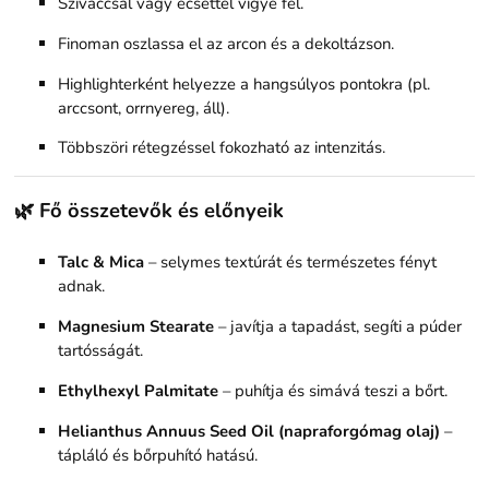
Szivaccsal vagy ecsettel vigye fel.
Finoman oszlassa el az arcon és a dekoltázson.
Highlighterként helyezze a hangsúlyos pontokra (pl.
arccsont, orrnyereg, áll).
Többszöri rétegzéssel fokozható az intenzitás.
🌿 Fő összetevők és előnyeik
Talc & Mica
– selymes textúrát és természetes fényt
adnak.
Magnesium Stearate
– javítja a tapadást, segíti a púder
tartósságát.
Ethylhexyl Palmitate
– puhítja és simává teszi a bőrt.
Helianthus Annuus Seed Oil (napraforgómag olaj)
–
tápláló és bőrpuhító hatású.