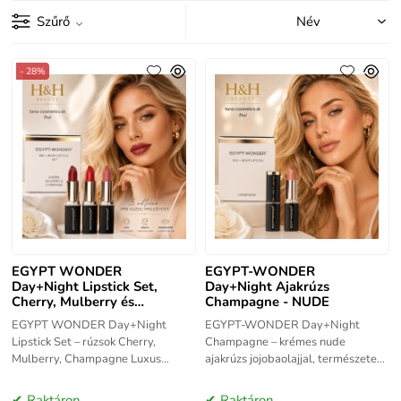
Szűrő
- 28%
EGYPT WONDER
EGYPT-WONDER
Day+Night Lipstick Set,
Day+Night Ajakrúzs
Cherry, Mulberry és
Champagne - NUDE
Champagne
EGYPT WONDER Day+Night
EGYPT-WONDER Day+Night
Lipstick Set – rúzsok Cherry,
Champagne – krémes nude
Mulberry, Champagne Luxus
ajakrúzs jojobaolajjal, természetes
EGYPT WONDER Day+Night
viaszokkal és E-vitaminnal.
rúzskészlet – 3 árnyalat: Cherry,
Elegáns, ápolt ajkak minden napra.
Raktáron
Raktáron