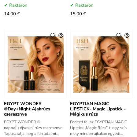
vitaminnal táplálja az ajkakat. Az
rúzs – több mint 100 árnyalat,
Raktáron
Raktáron
EGYPT-WONDER
ragyogó
14.00 €
15.00 €
EGYPT-WONDER
EGYPTIAN MAGIC
®Day+Night Ajakrúzs
LIPSTICK- Magic Lipstick -
cseresznye
Mágikus rúzs
EGYPT-WONDER ®
Fedezd fel az EGYPTIAN MAGIC
nappali+éjszakai rúzs cseresznye
Lipstick „Magic Rúzs”-t: egy szín,
Tapasztalja meg a forradalmi
mely minden ajkakon egyedi