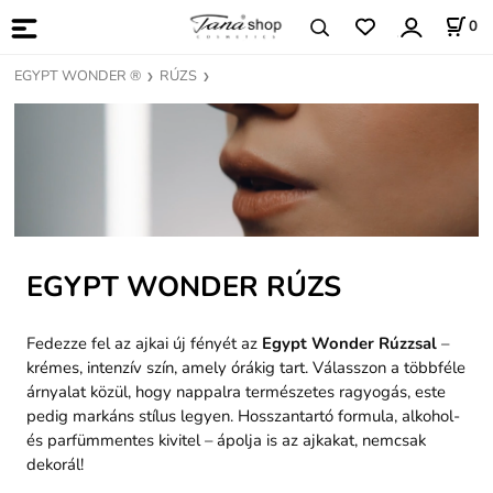
0
EGYPT WONDER ®
RÚZS
EGYPT WONDER RÚZS
Fedezze fel az ajkai új fényét az
Egypt Wonder Rúzzsal
–
krémes, intenzív szín, amely órákig tart. Válasszon a többféle
árnyalat közül, hogy nappalra természetes ragyogás, este
pedig markáns stílus legyen. Hosszantartó formula, alkohol-
és parfümmentes kivitel – ápolja is az ajkakat, nemcsak
dekorál!