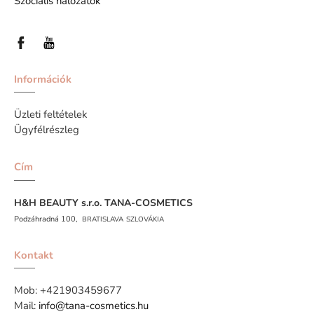
Szociális hálózatok
Információk
Üzleti feltételek
Ügyfélrészleg
Cím
H&H BEAUTY s.r.o.
TANA-COSMETICS
Podzáhradná 100,
BRATISLAVA
SZLOVÁKIA
Kontakt
Mob:
+421903459677
Mail:
info@tana-cosmetics.hu