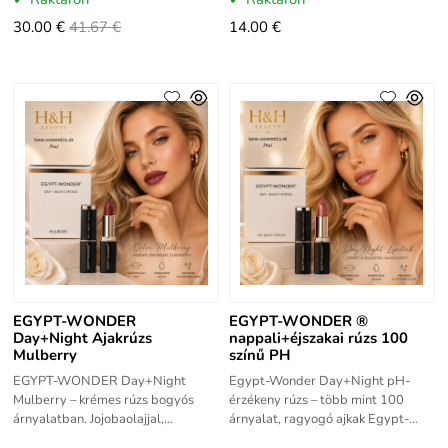
Mulberry, Champagne.
Az EGYPT-WONDER
30.00 €
41.67 €
14.00 €
EGYPT-WONDER
EGYPT-WONDER ®
Day+Night Ajakrúzs
nappali+éjszakai rúzs 100
Mulberry
színű PH
EGYPT-WONDER Day+Night
Egypt-Wonder Day+Night pH-
Mulberry – krémes rúzs bogyós
érzékeny rúzs – több mint 100
árnyalatban. Jojobaolajjal,
árnyalat, ragyogó ajkak Egypt-
természetes viaszokkal és E-
Wonder Day+Night pH-érzékeny