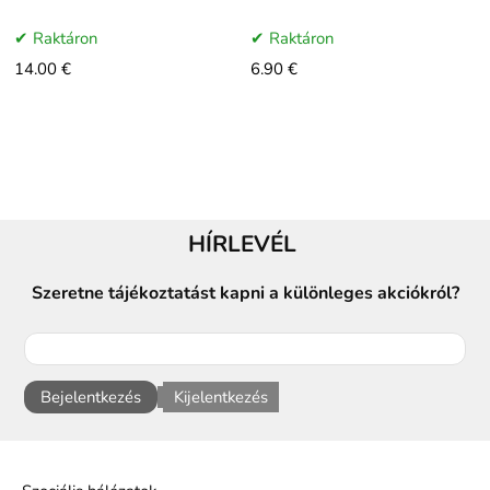
Egypt-Wonder cseresznye– egy
árnyalatot alkot. Krémes textúra,
rúzs, amely több mint 100 egyedi
minden bőrtípusra – varázslatos
Raktáron
Raktáron
árnyalatot tartalmaz
14.00 €
6.90 €
HÍRLEVÉL
Szeretne tájékoztatást kapni a különleges akciókról?
Bejelentkezés
Kijelentkezés