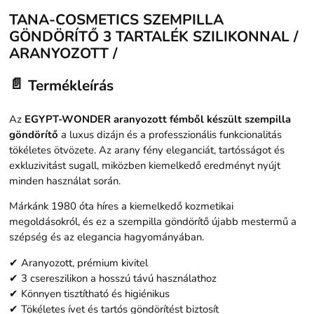
TANA-COSMETICS SZEMPILLA
GÖNDÖRÍTŐ 3 TARTALÉK SZILIKONNAL /
ARANYOZOTT /
📄
Termékleírás
Az
EGYPT-WONDER aranyozott fémből készült szempilla
göndörítő
a luxus dizájn és a professzionális funkcionalitás
tökéletes ötvözete. Az arany fény eleganciát, tartósságot és
exkluzivitást sugall, miközben kiemelkedő eredményt nyújt
minden használat során.
Márkánk 1980 óta híres a kiemelkedő kozmetikai
megoldásokról, és ez a szempilla göndörítő újabb mestermű a
szépség és az elegancia hagyományában.
✔ Aranyozott, prémium kivitel
✔ 3 csereszilikon a hosszú távú használathoz
✔ Könnyen tisztítható és higiénikus
✔ Tökéletes ívet és tartós göndörítést biztosít