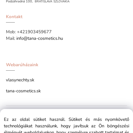
Podzáhradná 100,
BRATISLAVA
SZLOVÁKIA
Kontakt
Mob:
+421903459677
Mail:
info@tana-cosmetics.hu
Webarúházaink
vlasynechty.sk
tana-cosmetics.sk
Copyright © 2026 tana-cosmetics.hu All rights reserved x
Ez az oldal sütiket használ. Sütiket és más nyomkövető
technológiákat használunk, hogy javítsuk az Ön böngészési
élményét weboldalunkon, hogy személyre szabott tartalmat és