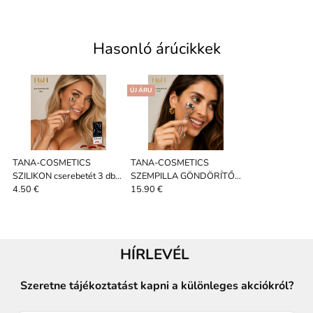
Hasonló árúcikkek
ÚJ ÁRU
TANA-COSMETICS
TANA-COSMETICS
SZILIKON cserebetét 3 db -
SZEMPILLA GÖNDÖRÍTŐ
PIROS
3 TARTALÉK SZILIKONNAL
4.50 €
15.90 €
/ EZÜSTÖZÖTT /
HÍRLEVÉL
Szeretne tájékoztatást kapni a különleges akciókról?