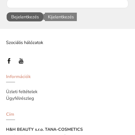
Bejelentkezés
Kijelentkezés
Szociális hálózatok
Információk
Üzleti feltételek
Ügyfélrészleg
Cím
H&H BEAUTY s.r.o.
TANA-COSMETICS