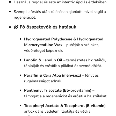
Használja reggel és este az intenzív ápolás érdekében.
Szempillafestés után különösen ajánlott, mivel segíti a
regenerációt.
🌿 Fő összetevők és hatásuk
Hydrogenated Polydecene & Hydrogenated
Microcrystalline Wax
– puhítják a szálakat,
védőréteget képeznek.
Lanolin & Lanolin Oil
– természetes hidratálók,
táplálják és erősítik a pillákat és szemöldököt.
Paraffin & Cera Alba (méhviasz)
– fényt és
rugalmasságot adnak.
Panthenyl Triacetate (B5-provitamin)
–
támogatja a regenerációt és erősíti a hajszálakat.
Tocopheryl Acetate & Tocopherol (E-vitamin)
–
antioxidáns védelem, táplálja és védi a