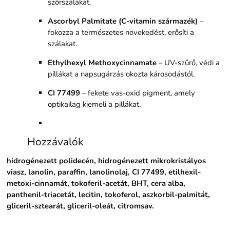
szőrszálakat.
Ascorbyl Palmitate (C-vitamin származék)
–
fokozza a természetes növekedést, erősíti a
szálakat.
Ethylhexyl Methoxycinnamate
– UV-szűrő, védi a
pillákat a napsugárzás okozta károsodástól.
CI 77499
– fekete vas-oxid pigment, amely
optikailag kiemeli a pillákat.
Hozzávalók
hidrogénezett polidecén, hidrogénezett mikrokristályos
viasz, lanolin, paraffin, lanolinolaj, CI 77499, etilhexil-
metoxi-cinnamát, tokoferil-acetát, BHT, cera alba,
panthenil-triacetát, lecitin, tokoferol, aszkorbil-palmitát,
gliceril-sztearát, gliceril-oleát, citromsav.