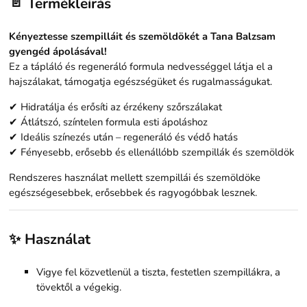
📄
Termékleírás
Kényeztesse szempilláit és szemöldökét a Tana Balzsam
gyengéd ápolásával!
Ez a tápláló és regeneráló formula nedvességgel látja el a
hajszálakat, támogatja egészségüket és rugalmasságukat.
✔ Hidratálja és erősíti az érzékeny szőrszálakat
✔ Átlátszó, színtelen formula esti ápoláshoz
✔ Ideális színezés után – regeneráló és védő hatás
✔ Fényesebb, erősebb és ellenállóbb szempillák és szemöldök
Rendszeres használat mellett szempillái és szemöldöke
egészségesebbek, erősebbek és ragyogóbbak lesznek.
✨ Használat
Vigye fel közvetlenül a tiszta, festetlen szempillákra, a
tövektől a végekig.