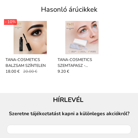
Hasonló árúcikkek
- 10%
TANA-COSMETICS
TANA-COSMETICS
BALZSAM SZÍNTELEN
SZEMTAPASZ -
HABSZIVACS PÁRNÁK
18.00 €
20.00 €
9.20 €
100 darab
HÍRLEVÉL
Szeretne tájékoztatást kapni a különleges akciókról?