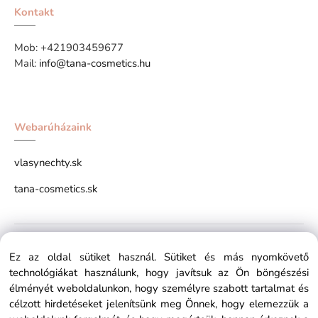
Kontakt
Mob:
+421903459677
Mail:
info@tana-cosmetics.hu
Webarúházaink
vlasynechty.sk
tana-cosmetics.sk
Copyright © 2026 tana-cosmetics.hu All rights reserved x
Ez az oldal sütiket használ. Sütiket és más nyomkövető
technológiákat használunk, hogy javítsuk az Ön böngészési
élményét weboldalunkon, hogy személyre szabott tartalmat és
célzott hirdetéseket jelenítsünk meg Önnek, hogy elemezzük a