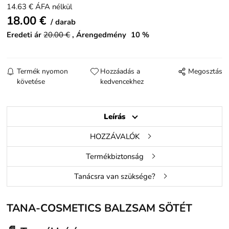
14.63
€
ÁFA nélkül
18.00
€
darab
Eredeti ár
20.00
€
Árengedmény
10
%
Termék nyomon
Hozzáadás a
Megosztás
követése
kedvencekhez
Leírás
HOZZÁVALÓK
Termékbiztonság
Tanácsra van szüksége?
TANA-COSMETICS BALZSAM SÖTÉT