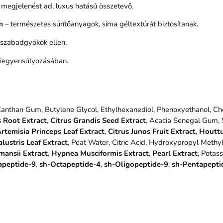
 megjelenést ad, luxus hatású összetevő.
m
– természetes sűrítőanyagok, sima géltextúrát biztosítanak.
a szabadgyökök ellen.
kiegyensúlyozásában.
, Xanthan Gum, Butylene Glycol, Ethylhexanediol, Phenoxyethanol, 
s Root Extract
,
Citrus Grandis Seed Extract
, Acacia Senegal Gum, 
rtemisia Princeps Leaf Extract
,
Citrus Junos Fruit Extract
,
Houttu
lustris Leaf Extract
, Peat Water, Citric Acid, Hydroxypropyl Methyl
ansii Extract
,
Hypnea Musciformis Extract
,
Pearl Extract
, Potas
apeptide-9
,
sh-Octapeptide-4
,
sh-Oligopeptide-9
,
sh-Pentapepti