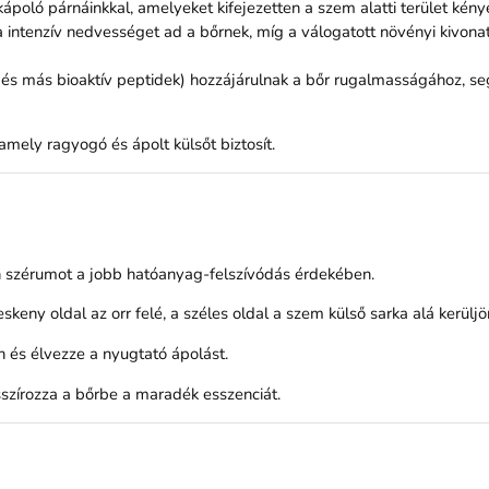
ló párnáinkkal, amelyeket kifejezetten a szem alatti terület kényezt
a intenzív nedvességet ad a bőrnek, míg a válogatott növényi kivonato
és más bioaktív peptidek) hozzájárulnak a bőr rugalmasságához, seg
mely ragyogó és ápolt külsőt biztosít.
n szérumot a jobb hatóanyag-felszívódás érdekében.
eny oldal az orr felé, a széles oldal a szem külső sarka alá kerülj
n és élvezze a nyugtató ápolást.
zírozza a bőrbe a maradék esszenciát.