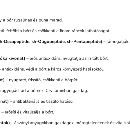
így a bőr rugalmas és puha marad.
l, feltölti a bőrt és csökkenti a finom ráncok láthatóságát.
 sh-Decapeptide, sh-Oligopeptide, sh-Pentapeptide)
– támogatják a
sóka kivonat)
– erős antioxidáns, nyugtatja az irritált bőrt.
 antioxidáns, védi a bőrt a káros környezeti hatásoktól.
at)
– nyugtató, frissítő, csökkenti a bőrpírt.
ő, ragyogást ad a bőrnek, C-vitaminban gazdag.
onat)
– antibakteriális és tisztító hatású.
)
– erősíti és vitalizálja a bőrt.
atok)
– ásványi anyagokban gazdagok, méregtelenítenek és vitalizál