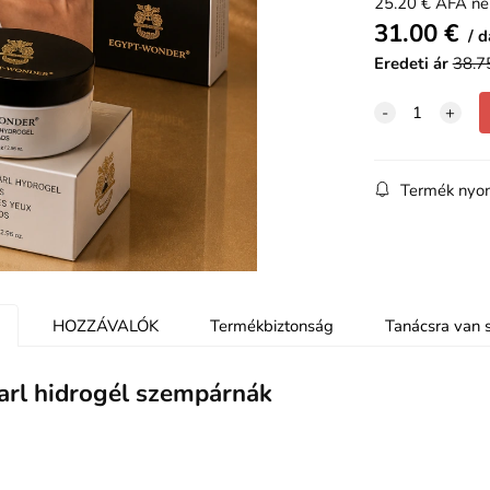
25.20
€
ÁFA né
31.00
€
d
Eredeti ár
38.7
Termék nyo
HOZZÁVALÓK
Termékbiztonság
Tanácsra van 
rl hidrogél szempárnák