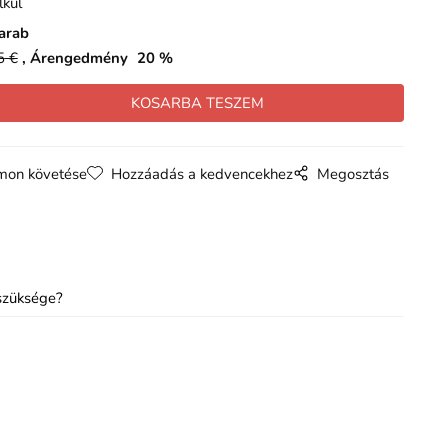
lkül
arab
5
€
Árengedmény
20
%
mon követése
Hozzáadás a kedvencekhez
Megosztás
szüksége?