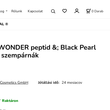
0
Darab
log
Rólunk
Kapcsolat
AL ®
ONDER peptid &; Black Pearl
l szempárnák
Cosmetics GmbH
Jótállási idő:
24 mesiacov
Raktáron