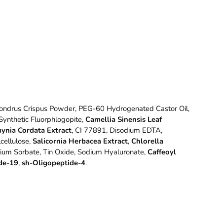
Chondrus Crispus Powder, PEG-60 Hydrogenated Castor Oil,
Synthetic Fluorphlogopite,
Camellia Sinensis Leaf
ynia Cordata Extract
, CI 77891, Disodium EDTA,
cellulose,
Salicornia Herbacea Extract
,
Chlorella
sium Sorbate, Tin Oxide, Sodium Hyaluronate,
Caffeoyl
de-19
,
sh-Oligopeptide-4
.