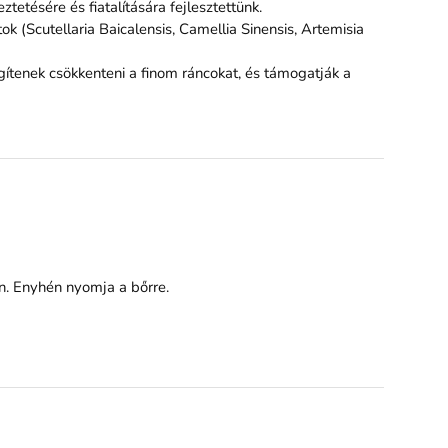
etésére és fiatalítására fejlesztettünk.
k (Scutellaria Baicalensis, Camellia Sinensis, Artemisia
ítenek csökkenteni a finom ráncokat, és támogatják a
ön. Enyhén nyomja a bőrre.