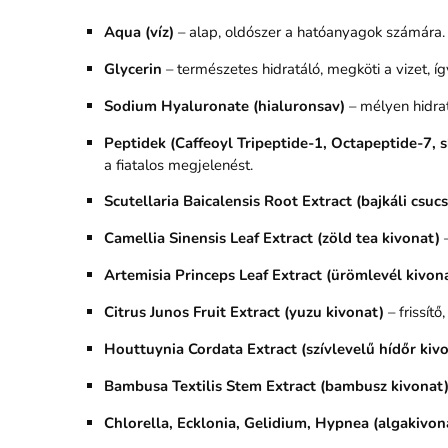
Aqua (víz)
– alap, oldószer a hatóanyagok számára.
Glycerin
– természetes hidratáló, megköti a vizet, 
Sodium Hyaluronate (hialuronsav)
– mélyen hidratá
Peptidek (Caffeoyl Tripeptide-1, Octapeptide-7,
a fiatalos megjelenést.
Scutellaria Baicalensis Root Extract (bajkáli csuc
Camellia Sinensis Leaf Extract (zöld tea kivonat)
–
Artemisia Princeps Leaf Extract (ürömlevél kivon
Citrus Junos Fruit Extract (yuzu kivonat)
– frissít
Houttuynia Cordata Extract (szívlevelű hídőr kiv
Bambusa Textilis Stem Extract (bambusz kivonat
Chlorella, Ecklonia, Gelidium, Hypnea (algakivon