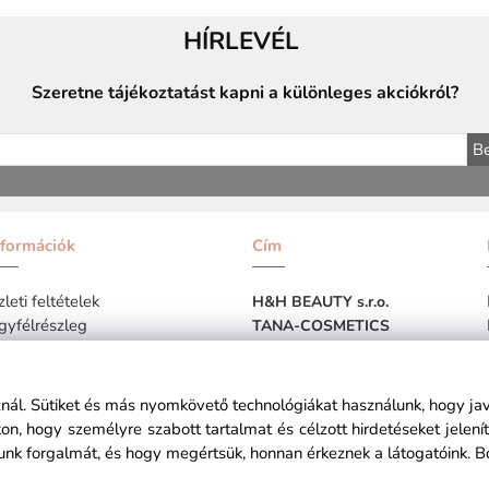
HÍRLEVÉL
Szeretne tájékoztatást kapni a különleges akciókról?
Be
nformációk
Cím
leti feltételek
H&H BEAUTY s.r.o.
gyfélrészleg
TANA-COSMETICS
Podzáhradná 100,
BRATISLAVA
SZLOVÁKIA
sznál. Sütiket és más nyomkövető technológiákat használunk, hogy ja
n, hogy személyre szabott tartalmat és célzott hirdetéseket jelen
nk forgalmát, és hogy megértsük, honnan érkeznek a látogatóink.
B
 x