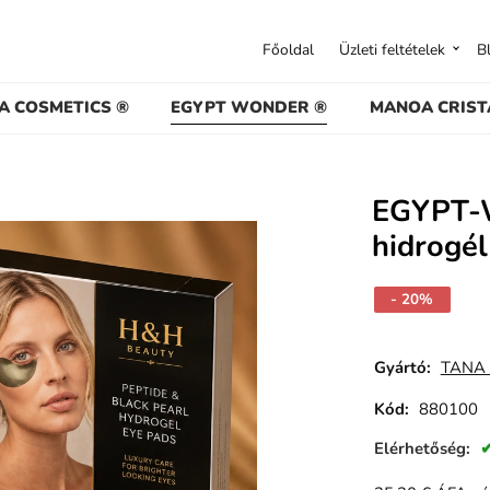
Főoldal
Üzleti feltételek
B
A COSMETICS ®
EGYPT WONDER ®
MANOA CRIST
EGYPT-W
hidrogé
- 20%
Gyártó:
TANA 
Kód:
880100
Elérhetőség: