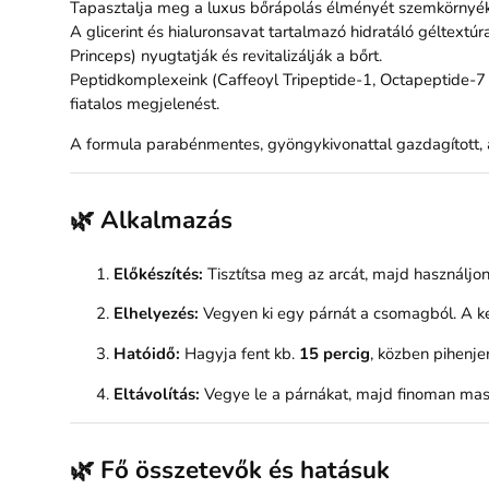
Tapasztalja meg a luxus bőrápolás élményét szemkörnyékápo
A glicerint és hialuronsavat tartalmazó hidratáló géltextúr
Princeps) nyugtatják és revitalizálják a bőrt.
Peptidkomplexeink (Caffeoyl Tripeptide-1, Octapeptide-7 
fiatalos megjelenést.
A formula parabénmentes, gyöngykivonattal gazdagított, a
🌿 Alkalmazás
Előkészítés:
Tisztítsa meg az arcát, majd használjo
Elhelyezés:
Vegyen ki egy párnát a csomagból. A kesk
Hatóidő:
Hagyja fent kb.
15 percig
, közben pihenje
Eltávolítás:
Vegye le a párnákat, majd finoman mass
🌿 Fő összetevők és hatásuk