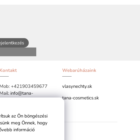
jelentkezés
Kontakt
Webarúházaink
Mob:
+421903459677
vlasynechty.sk
Mail:
info@tana-
tana-cosmetics.sk
cosmetics.hu
vítsuk az Ön böngészési
ítsünk meg Önnek, hogy
ővebb információ