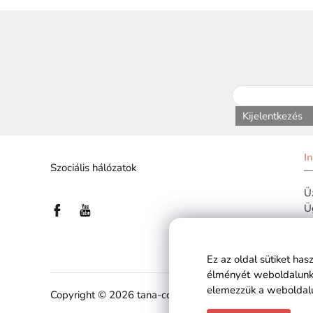
Kijelentkezés
I
Szociális hálózatok
Üz
Ü
Ez az oldal sütiket ha
élményét weboldalunko
elemezzük a weboldalu
Copyright © 2026 tana-cosmetics.hu All rights reserved