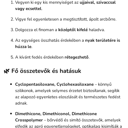
Vegyen ki egy kis mennyiséget az
ujjaival, szivaccsal
vagy ecsettel
.
Vigye fel egyenletesen a megtisztított, ápolt arcbőrre.
Dolgozza el finoman a
középtől kifelé
haladva.
Az egységes összhatás érdekében a
nyak területére is
húzza le
.
A kívánt fedés érdekében
rétegezhető
.
🌿 Fő összetevők és hatásuk
Cyclopentasiloxane, Cyclohexasiloxane
– könnyű
szilikonok, amelyek selymes érzetet biztosítanak, segítik
az alapozó egyenletes eloszlását és természetes fedést
adnak.
Dimethicone, Dimethiconol, Dimethicone
Crosspolymer
– bőrvédő és simító összetevők, amelyek
elfedik az apró egyenetlenségeket, optikailag kisimítják a