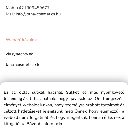
Mob:
+421903459677
Mail:
info@tana-cosmetics.hu
Webarúházaink
vlasynechty.sk
tana-cosmetics.sk
Copyright © 2026 tana-cosmetics.hu All rights reserved x
Ez az oldal sütiket használ. Sütiket és más nyomkövető
technológiákat használunk, hogy javítsuk az Ön böngészési
élményét weboldalunkon, hogy személyre szabott tartalmat és
célzott hirdetéseket jelenítsünk meg Önnek, hogy elemezzük a
weboldalunk forgalmát, és hogy megértsük, honnan érkeznek a
látogatóink.
Bővebb információ