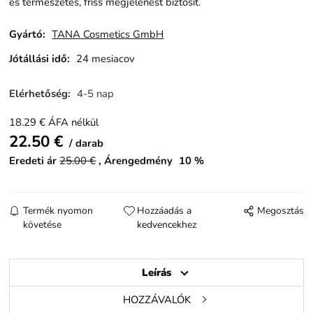
és természetes, friss megjelenést biztosít.
Gyártó:
TANA Cosmetics GmbH
Jótállási idő:
24 mesiacov
Elérhetőség:
4-5 nap
18.29
€
ÁFA nélkül
22.50
€
darab
Eredeti ár
25.00
€
Árengedmény
10
%
Termék nyomon
Hozzáadás a
Megosztás
követése
kedvencekhez
Leírás
HOZZÁVALÓK