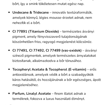
bőrt, így a smink tökéletesen mutat egész nap.
Undecane & Tridecane
– innovatív textúraformálók,
amelyek könnyű, légies mousse-érzetet adnak, nem
nehezítik el a bőrt.
CI 77891 (Titanium Dioxide)
– természetes ásványi
pigment, amely fényvisszaverő tulajdonságának
köszönhetően friss, ragyogó megjelenést kölcsönöz.
CI 77491, CI 77492, CI 77499 (vas-oxidok)
– ásványi
színező pigmentek, amelyek természetes árnyalatokat
biztosítanak, alkalmazkodva a bőr tónusához.
Tocopheryl Acetate & Tocopherol (E-vitamin)
– erős
antioxidánsok, amelyek védik a bőrt a szabadgyökök
káros hatásától, és hozzájárulnak a bőr egészséges, ápolt
megjelenéséhez.
Parfum, Linalyl Acetate
– finom illatot adnak a
terméknek, fokozva a luxus használati élményt.