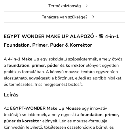
Termékbiztonság
Tanácsra van szüksége?
EGYPT WONDER MAKE UP ALAPOZÓ - 🌸 4-in-1
Foundation, Primer, Púder & Korrektor
A
4-in-1 Make Up
egy sokoldalú szépségtermék, amely ötvözi
a
foundation, primer, púder és korrektor
előnyeit egyetlen
praktikus formulában. A könnyű mousse-textúra egyszerűen
eloszlatható, egységesíti a bőrtónust, elfedi az apróbb hibákat
és természetes, friss megjelenést biztosít.
Leírás
Az
EGYPT-WONDER Make Up Mousse
egy innovatív
textúrájú sminktermék, amely egyesíti a
foundation, primer,
púder és korrektor
előnyeit. Légies mousse-formulája
könnyedén felvihető, tökéletesen összefonódik a bőrrel, és