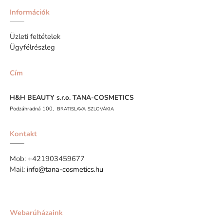
Információk
Üzleti feltételek
Ügyfélrészleg
Cím
H&H BEAUTY s.r.o.
TANA-COSMETICS
Podzáhradná 100,
BRATISLAVA
SZLOVÁKIA
Kontakt
Mob:
+421903459677
Mail:
info@tana-cosmetics.hu
Webarúházaink