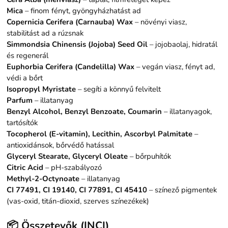
Mica
– finom fényt, gyöngyházhatást ad
Copernicia Cerifera (Carnauba) Wax
– növényi viasz,
stabilitást ad a rúzsnak
Simmondsia Chinensis (Jojoba) Seed Oil
– jojobaolaj, hidratál
és regenerál
Euphorbia Cerifera (Candelilla) Wax
– vegán viasz, fényt ad,
védi a bőrt
Isopropyl Myristate
– segíti a könnyű felvitelt
Parfum
– illatanyag
Benzyl Alcohol, Benzyl Benzoate, Coumarin
– illatanyagok,
tartósítók
Tocopherol (E-vitamin), Lecithin, Ascorbyl Palmitate
–
antioxidánsok, bőrvédő hatással
Glyceryl Stearate, Glyceryl Oleate
– bőrpuhítók
Citric Acid
– pH-szabályozó
Methyl-2-Octynoate
– illatanyag
CI 77491, CI 19140, CI 77891, CI 45410
– színező pigmentek
(vas-oxid, titán-dioxid, szerves színezékek)
📦 Összetevők (INCI)