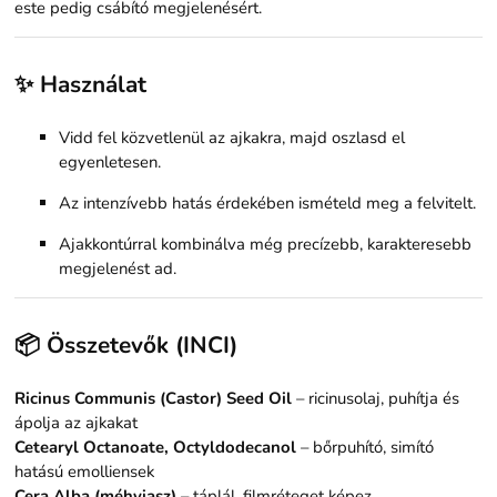
este pedig csábító megjelenésért.
✨ Használat
Vidd fel közvetlenül az ajkakra, majd oszlasd el
egyenletesen.
Az intenzívebb hatás érdekében ismételd meg a felvitelt.
Ajakkontúrral kombinálva még precízebb, karakteresebb
megjelenést ad.
📦 Összetevők (INCI)
Ricinus Communis (Castor) Seed Oil
– ricinusolaj, puhítja és
ápolja az ajkakat
Cetearyl Octanoate, Octyldodecanol
– bőrpuhító, simító
hatású emolliensek
Cera Alba (méhviasz)
– táplál, filmréteget képez