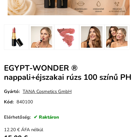
EGYPT-WONDER ®
nappali+éjszakai rúzs 100 színű PH
Gyártó:
TANA Cosmetics GmbH
Kód:
840100
Elérhetőség:
Raktáron
12.20
€
ÁFA nélkül