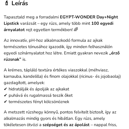
💄 Leírás
Tapasztald meg a forradalmi
EGYPT-WONDER Day+Night
Lipstick
varázsát – egy rúzs, amely több mint
100 egyedi
árnyalatot
rejt egyetlen termékben! 🌈
Az innovatív, pH-hoz alkalmazkodó formula az ajkak
természetes tónusához igazodik, így minden felhasználón
egyedi színárnyalatot hoz létre. Emiatt gyakran nevezik
„érző
rúzsnak”
is.
A krémes, tápláló textúra értékes viaszokkal (méhviasz,
karnauba, kandelilla) és finom olajokkal (ricinus- és jojobaolaj)
gazdagított, amelyek:
✔ hidratálják és ápolják az ajkakat
✔ puhává és rugalmassá teszik őket
✔ természetes fényt kölcsönöznek
A metszett rúzshegy könnyű, pontos felvitelt biztosít, így az
alkalmazás mindig gyors és hibátlan. Egy rúzs, amely
tökéletesen ötvözi a
szépséget és az ápolást
– nappal friss,