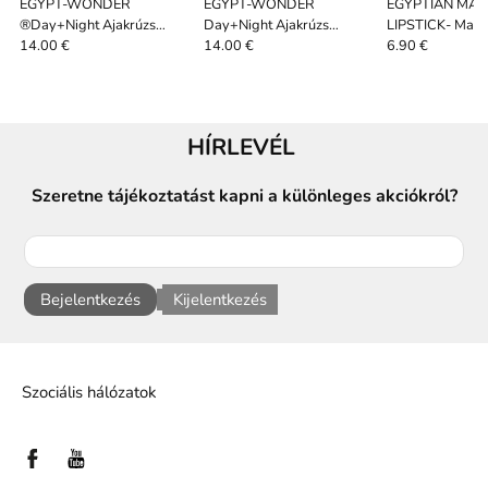
EGYPT-WONDER
EGYPT-WONDER
EGYPTIAN MAG
®Day+Night Ajakrúzs
Day+Night Ajakrúzs
LIPSTICK- Magic 
cseresznye
Mulberry
Mágikus rúzs
14.00 €
14.00 €
6.90 €
HÍRLEVÉL
Szeretne tájékoztatást kapni a különleges akciókról?
Bejelentkezés
Kijelentkezés
Szociális hálózatok