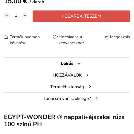
15.00
€
darab
Termék nyomon
Hozzáadás a
Megosztás
követése
kedvencekhez
Leírás
HOZZÁVALÓK
Termékbiztonság
Tanácsra van szüksége?
EGYPT-WONDER ® nappali+éjszakai rúzs
100 színű PH