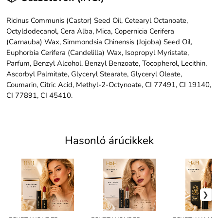
Ricinus Communis (Castor) Seed Oil, Cetearyl Octanoate,
Octyldodecanol, Cera Alba, Mica, Copernicia Cerifera
(Carnauba) Wax, Simmondsia Chinensis (Jojoba) Seed Oil,
Euphorbia Cerifera (Candelilla) Wax, Isopropyl Myristate,
Parfum, Benzyl Alcohol, Benzyl Benzoate, Tocopherol, Lecithin,
Ascorbyl Palmitate, Glyceryl Stearate, Glyceryl Oleate,
Coumarin, Citric Acid, Methyl-2-Octynoate, CI 77491, CI 19140,
CI 77891, CI 45410.
Hasonló árúcikkek