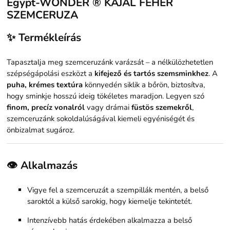
Egypt-WONDER ® KAJAL FEHÉR
SZEMCERUZA
✨ Termékleírás
Tapasztalja meg szemceruzánk varázsát – a nélkülözhetetlen
szépségápolási eszközt a
kifejező és tartós szemsminkhez
. A
puha, krémes textúra
könnyedén siklik a bőrön, biztosítva,
hogy sminkje hosszú ideig tökéletes maradjon. Legyen szó
finom, precíz vonalról
vagy drámai
füstös szemekről
,
szemceruzánk sokoldalúságával kiemeli egyéniségét és
önbizalmat sugároz.
👁 Alkalmazás
Vigye fel a szemceruzát a szempillák mentén, a belső
saroktól a külső sarokig, hogy kiemelje tekintetét.
Intenzívebb hatás érdekében alkalmazza a belső