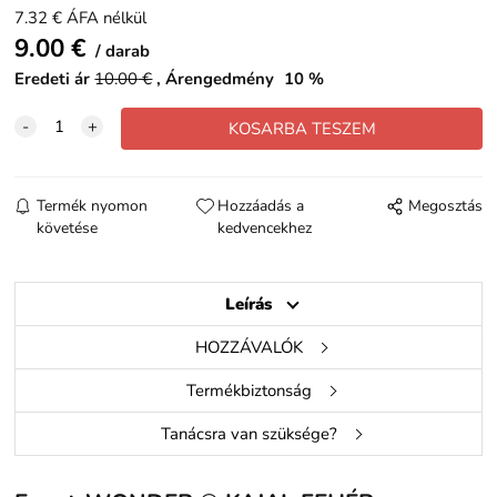
7.32
€
ÁFA nélkül
9.00
€
darab
Eredeti ár
10.00
€
Árengedmény
10
%
Termék nyomon
Hozzáadás a
Megosztás
követése
kedvencekhez
Leírás
HOZZÁVALÓK
Termékbiztonság
Tanácsra van szüksége?