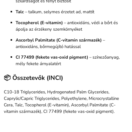
szilárdságot és fényt biztosít
Talc
– talkum, selymes érzetet ad, mattít
Tocopherol (E-vitamin)
– antioxidáns, védi a bőrt és
ápolja az érzékeny szemkörnyéket
Ascorbyl Palmitate (C-vitamin származék)
–
antioxidáns, bőrmegújító hatással
CI 77499 (fekete vas-oxid pigment)
– színezőanyag,
mély fekete árnyalatért
📦 Összetevők (INCI)
C10-18 Triglycerides, Hydrogenated Palm Glycerides,
Caprylic/Capric Triglycerides, Polyethylene, Microcrystalline
Cera, Talc, Tocopherol (E-vitamin), Ascorbyl Palmitate (C-
vitamin származék), CI 77499 (fekete vas-oxid pigment).