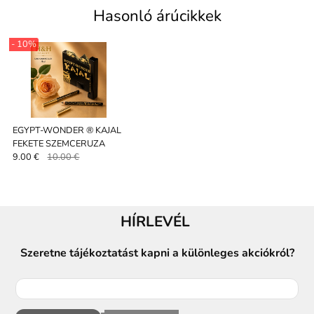
Hasonló árúcikkek
- 10%
EGYPT-WONDER ® KAJAL
FEKETE SZEMCERUZA
9.00 €
10.00 €
HÍRLEVÉL
Szeretne tájékoztatást kapni a különleges akciókról?