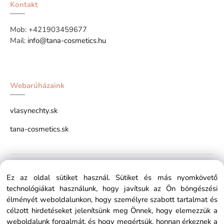
Kontakt
Mob:
+421903459677
Mail:
info@tana-cosmetics.hu
Webarúházaink
vlasynechty.sk
tana-cosmetics.sk
Copyright © 2026 tana-cosmetics.hu All rights reserved x
Ez az oldal sütiket használ. Sütiket és más nyomkövető
technológiákat használunk, hogy javítsuk az Ön böngészési
élményét weboldalunkon, hogy személyre szabott tartalmat és
célzott hirdetéseket jelenítsünk meg Önnek, hogy elemezzük a
weboldalunk forgalmát, és hogy megértsük, honnan érkeznek a