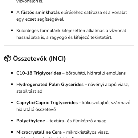
vízvonalon is.
A
füstös sminkhatás
eléréséhez satírozza el a vonalat
egy ecset segítségével.
Különleges formulánk kifejezetten alkalmas a vízvonal
használatra is, a ragyogó és kifejező tekintetért.
📦 Összetevők (INCI)
C10-18 Triglycerides
– bőrpuhító, hidratáló emolliens
Hydrogenated Palm Glycerides
– növényi alapú viasz,
stabilitást ad
Caprylic/Capric Triglycerides
– kókuszolajból származó
hidratáló összetevő
Polyethylene
– textúra- és filmképző anyag
Microcrystalline Cera
– mikrokristályos viasz,